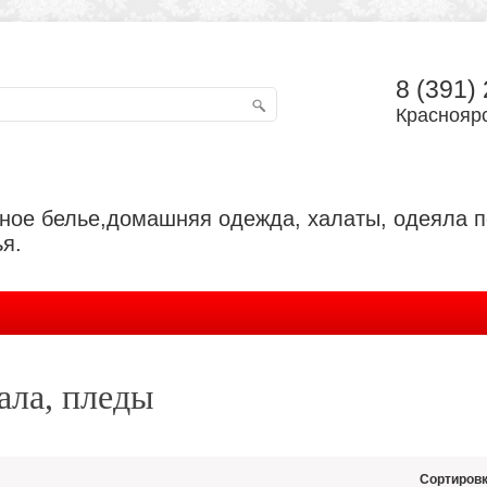
8 (391)
Красноярс
ьное белье,домашняя одежда, халаты, одеяла 
я.
ла, пледы
Сортировк