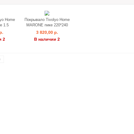
lyo Home
Покрывало Tivolyo Home
 1.5
MARONE пике 220*240
р.
3 820,00 р.
и 2
В наличии 2
е