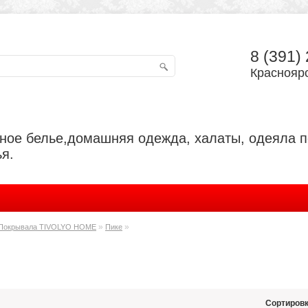
8 (391)
Красноярс
ьное белье,домашняя одежда, халаты, одеяла 
я.
»
»
Покрывала TIVOLYO HOME
Пике
Сортировк