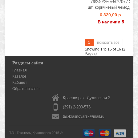
76/240*260+50*70+7-2
шт. коричневый чемодан
6 320,00 р.
В наличии 5
1
показать все
Showing 1 to 15 of 16 (2
Pages)
Разделы сайта
Главная
Каталог
Кабинет
Обратная связь
Красноярск, Дудинская 2
(391) 2-200-573
tac-krasnoyarsk@mail.ru
ТАЧ-Текстиль, Красноярск 2015 ©