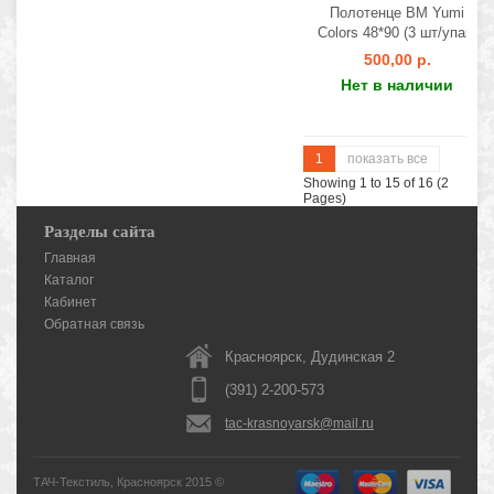
Полотенце BM Yumi
Colors 48*90 (3 шт/упак)
500,00 р.
Нет в наличии
1
показать все
Showing 1 to 15 of 16 (2
Pages)
Разделы сайта
Главная
Каталог
Кабинет
Обратная связь
Красноярск, Дудинская 2
(391) 2-200-573
tac-krasnoyarsk@mail.ru
ТАЧ-Текстиль, Красноярск 2015 ©