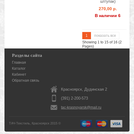
шт/упак)
270,00 р.
В наличии 6
1
показать все
Showing 1 to 15 of 16 (2
Pages)
Разделы сайта
Главная
Каталог
Кабинет
Обратная связь
Красноярск, Дудинская 2
(391) 2-200-573
tac-krasnoyarsk@mail.ru
ТАЧ-Текстиль, Красноярск 2015 ©